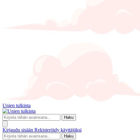
Unien tulkinta
Haku
Kirjaudu sisään
Rekisteröidy käyttäjäksi
Haku