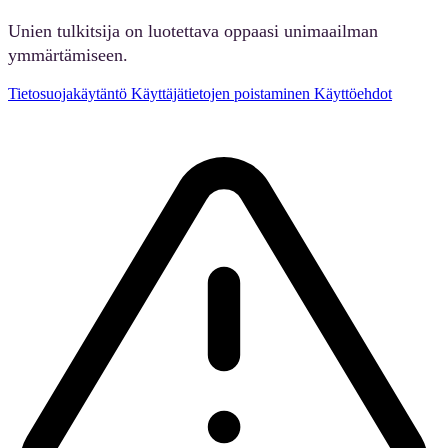
Unien tulkitsija on luotettava oppaasi unimaailman
ymmärtämiseen.
Tietosuojakäytäntö
Käyttäjätietojen poistaminen
Käyttöehdot