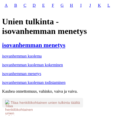
A
B
C
D
E
F
G
H
I
J
K
L
Unien tulkinta -
isovanhemman menetys
isovanhemman menetys
isovanhemman kuolema
isovanhemman kuoleman kokeminen
isovanhemman menetys
isovanhemman kuoleman todistaminen
Kauhea onnettomuus, vahinko, vaiva ja vaiva.
Tilaa henkilökohtainen unien tulkinta täältä