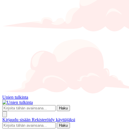
Unien tulkinta
Haku
Kirjaudu sisään
Rekisteröidy käyttäjäksi
Haku