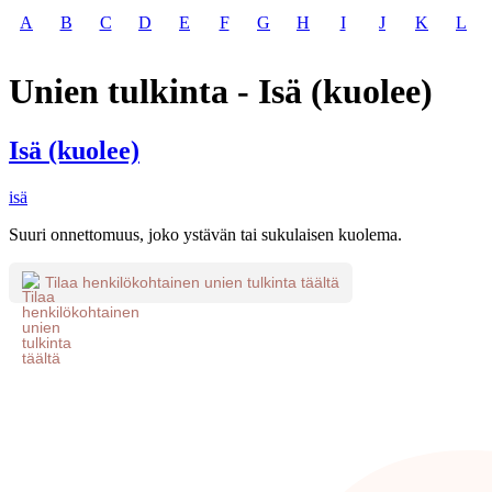
A
B
C
D
E
F
G
H
I
J
K
L
Unien tulkinta - Isä (kuolee)
Isä (kuolee)
isä
Suuri onnettomuus, joko ystävän tai sukulaisen kuolema.
Tilaa henkilökohtainen unien tulkinta täältä