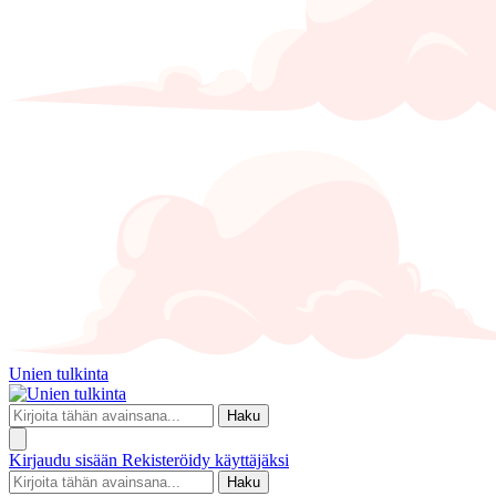
Unien tulkinta
Haku
Kirjaudu sisään
Rekisteröidy käyttäjäksi
Haku