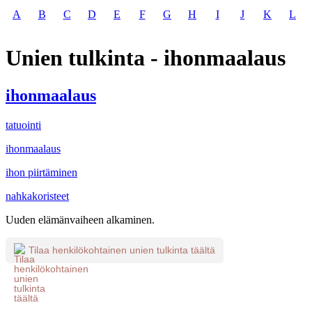
A
B
C
D
E
F
G
H
I
J
K
L
Unien tulkinta - ihonmaalaus
ihonmaalaus
tatuointi
ihonmaalaus
ihon piirtäminen
nahkakoristeet
Uuden elämänvaiheen alkaminen.
Tilaa henkilökohtainen unien tulkinta täältä