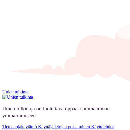
Unien tulkinta
Unien tulkitsija on luotettava oppaasi unimaailman
ymmärtämiseen.
Tietosuojakäytäntö
Käyttäjätietojen poistaminen
Käyttöehdot