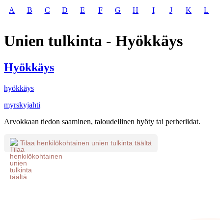
A
B
C
D
E
F
G
H
I
J
K
L
Unien tulkinta - Hyökkäys
Hyökkäys
hyökkäys
myrskyjahti
Arvokkaan tiedon saaminen, taloudellinen hyöty tai perheriidat.
Tilaa henkilökohtainen unien tulkinta täältä