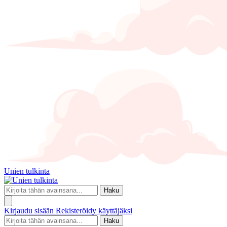
Unien tulkinta
Haku
Kirjaudu sisään
Rekisteröidy käyttäjäksi
Haku