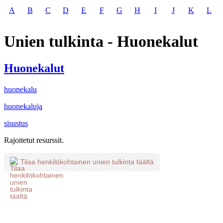
A
B
C
D
E
F
G
H
I
J
K
L
Unien tulkinta - Huonekalut
Huonekalut
huonekalu
huonekaluja
sisustus
Rajoitetut resurssit.
Tilaa henkilökohtainen unien tulkinta täältä