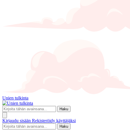
Unien tulkinta
Haku
Kirjaudu sisään
Rekisteröidy käyttäjäksi
Haku