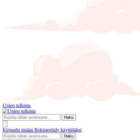
Unien tulkinta
Haku
Kirjaudu sisään
Rekisteröidy käyttäjäksi
Haku