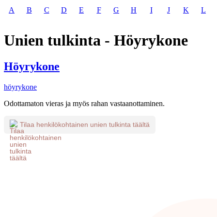
A
B
C
D
E
F
G
H
I
J
K
L
Unien tulkinta - Höyrykone
Höyrykone
höyrykone
Odottamaton vieras ja myös rahan vastaanottaminen.
Tilaa henkilökohtainen unien tulkinta täältä