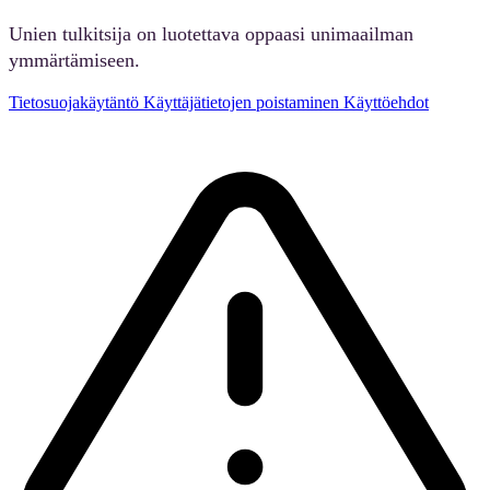
Unien tulkitsija on luotettava oppaasi unimaailman
ymmärtämiseen.
Tietosuojakäytäntö
Käyttäjätietojen poistaminen
Käyttöehdot