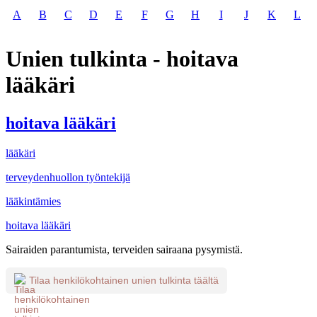
A
B
C
D
E
F
G
H
I
J
K
L
Unien tulkinta - hoitava
lääkäri
hoitava lääkäri
lääkäri
terveydenhuollon työntekijä
lääkintämies
hoitava lääkäri
Sairaiden parantumista, terveiden sairaana pysymistä.
Tilaa henkilökohtainen unien tulkinta täältä