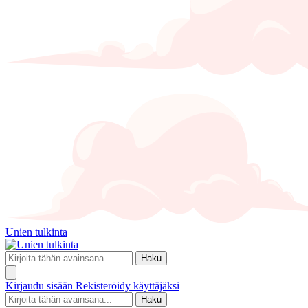
Unien tulkinta
Haku
Kirjaudu sisään
Rekisteröidy käyttäjäksi
Haku