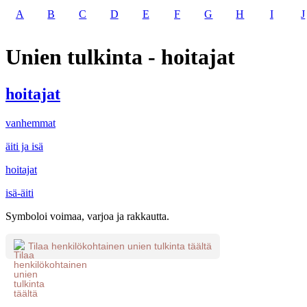
A
B
C
D
E
F
G
H
I
J
Unien tulkinta - hoitajat
hoitajat
vanhemmat
äiti ja isä
hoitajat
isä-äiti
Symboloi voimaa, varjoa ja rakkautta.
Tilaa henkilökohtainen unien tulkinta täältä