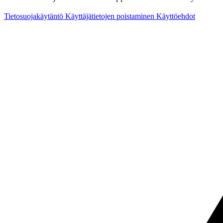
Tietosuojakäytäntö
Käyttäjätietojen poistaminen
Käyttöehdot