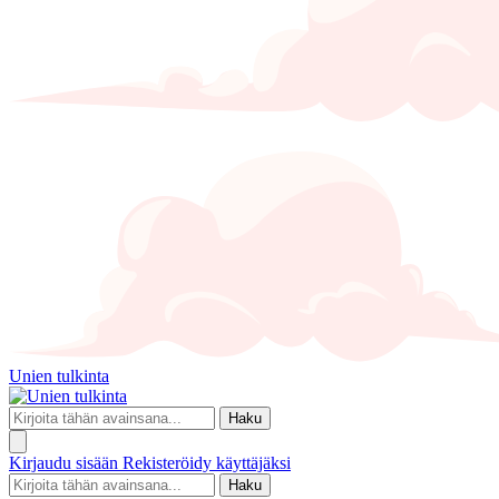
Unien tulkinta
Haku
Kirjaudu sisään
Rekisteröidy käyttäjäksi
Haku