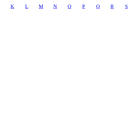
K
L
M
N
O
P
Q
R
S