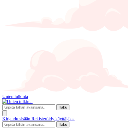
Unien tulkinta
Haku
Kirjaudu sisään
Rekisteröidy käyttäjäksi
Haku