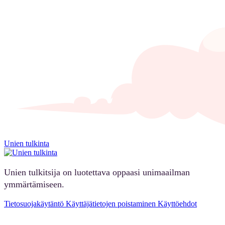
Unien tulkinta
Unien tulkitsija on luotettava oppaasi unimaailman
ymmärtämiseen.
Tietosuojakäytäntö
Käyttäjätietojen poistaminen
Käyttöehdot