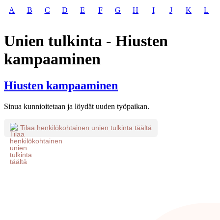
A
B
C
D
E
F
G
H
I
J
K
L
Unien tulkinta - Hiusten
kampaaminen
Hiusten kampaaminen
Sinua kunnioitetaan ja löydät uuden työpaikan.
Tilaa henkilökohtainen unien tulkinta täältä