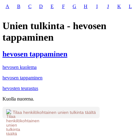
A
B
C
D
E
F
G
H
I
J
K
L
Unien tulkinta - hevosen
tappaminen
hevosen tappaminen
hevosen kuolema
hevosen tappaminen
hevosten teurastus
Kuolla nuorena.
Tilaa henkilökohtainen unien tulkinta täältä