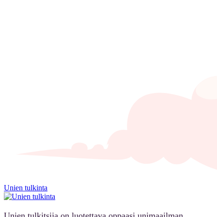
Unien tulkinta
Unien tulkitsija on luotettava oppaasi unimaailman