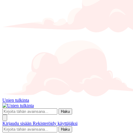
Unien tulkinta
Haku
Kirjaudu sisään
Rekisteröidy käyttäjäksi
Haku