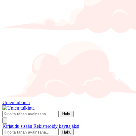
Unien tulkinta
Haku
Kirjaudu sisään
Rekisteröidy käyttäjäksi
Haku