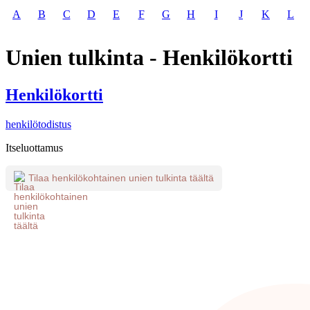
A
B
C
D
E
F
G
H
I
J
K
L
Unien tulkinta - Henkilökortti
Henkilökortti
henkilötodistus
Itseluottamus
Tilaa henkilökohtainen unien tulkinta täältä