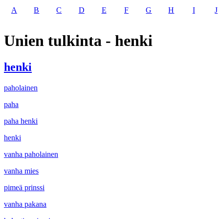
A
B
C
D
E
F
G
H
I
J
Unien tulkinta - henki
henki
paholainen
paha
paha henki
henki
vanha paholainen
vanha mies
pimeä prinssi
vanha pakana