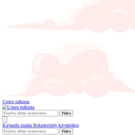
Unien tulkinta
Haku
Kirjaudu sisään
Rekisteröidy käyttäjäksi
Haku