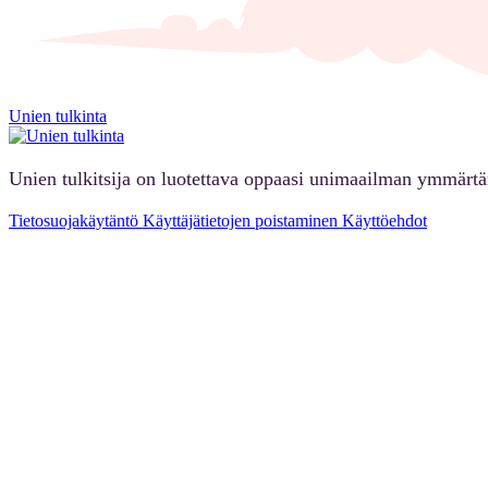
Unien tulkinta
Unien tulkitsija on luotettava oppaasi unimaailman ymmärt
Tietosuojakäytäntö
Käyttäjätietojen poistaminen
Käyttöehdot