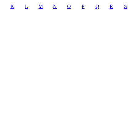
K
L
M
N
O
P
Q
R
S