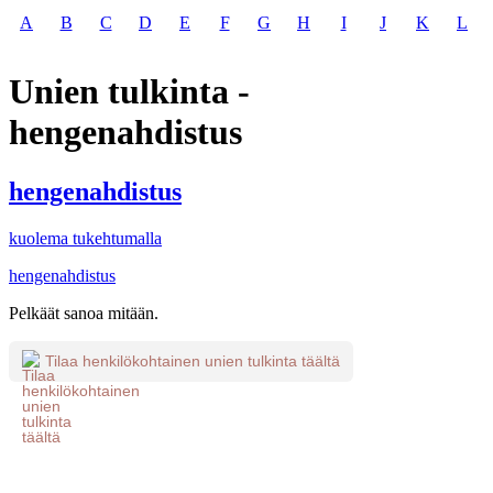
A
B
C
D
E
F
G
H
I
J
K
L
Unien tulkinta -
hengenahdistus
hengenahdistus
kuolema tukehtumalla
hengenahdistus
Pelkäät sanoa mitään.
Tilaa henkilökohtainen unien tulkinta täältä