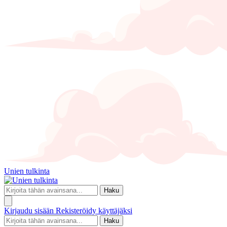
Unien tulkinta
Haku
Kirjaudu sisään
Rekisteröidy käyttäjäksi
Haku