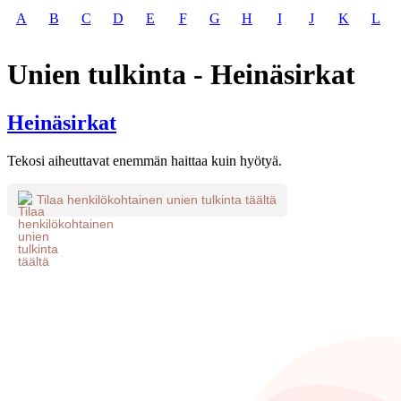
A
B
C
D
E
F
G
H
I
J
K
L
Unien tulkinta - Heinäsirkat
Heinäsirkat
Tekosi aiheuttavat enemmän haittaa kuin hyötyä.
Tilaa henkilökohtainen unien tulkinta täältä