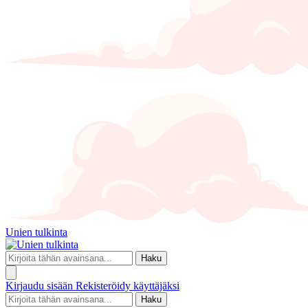
Unien tulkinta
Haku
Kirjaudu sisään
Rekisteröidy käyttäjäksi
Haku