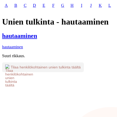
A
B
C
D
E
F
G
H
I
J
K
L
Unien tulkinta - hautaaminen
hautaaminen
hautaaminen
Suuri rikkaus.
Tilaa henkilökohtainen unien tulkinta täältä