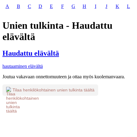
A
B
C
D
E
F
G
H
I
J
K
L
Unien tulkinta - Haudattu
elävältä
Haudattu elävältä
hautaaminen elävältä
Joutua vakavaan onnettomuuteen ja ottaa myös kuolemanvaara.
Tilaa henkilökohtainen unien tulkinta täältä