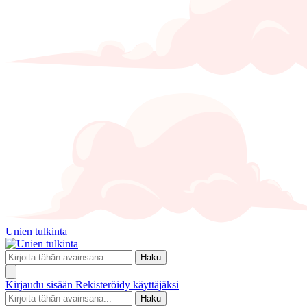
Unien tulkinta
Haku
Kirjaudu sisään
Rekisteröidy käyttäjäksi
Haku