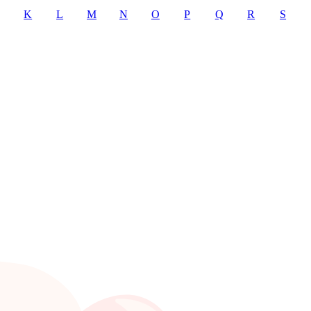
K
L
M
N
O
P
Q
R
S