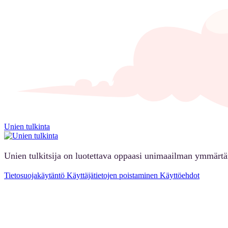
Unien tulkinta
Unien tulkitsija on luotettava oppaasi unimaailman ymmärt
Tietosuojakäytäntö
Käyttäjätietojen poistaminen
Käyttöehdot