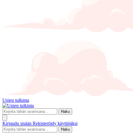
Unien tulkinta
Haku
Kirjaudu sisään
Rekisteröidy käyttäjäksi
Haku