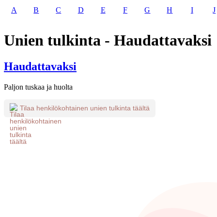
A
B
C
D
E
F
G
H
I
J
Unien tulkinta - Haudattavaksi
Haudattavaksi
Paljon tuskaa ja huolta
Tilaa henkilökohtainen unien tulkinta täältä