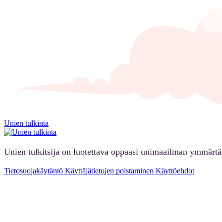
Unien tulkinta
Unien tulkitsija on luotettava oppaasi unimaailman ymmärt
Tietosuojakäytäntö
Käyttäjätietojen poistaminen
Käyttöehdot