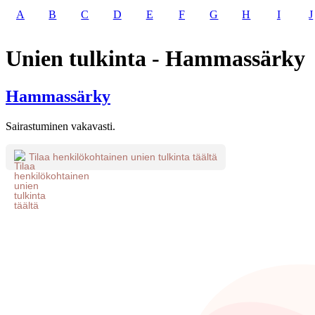
A
B
C
D
E
F
G
H
I
J
Unien tulkinta - Hammassärky
Hammassärky
Sairastuminen vakavasti.
Tilaa henkilökohtainen unien tulkinta täältä