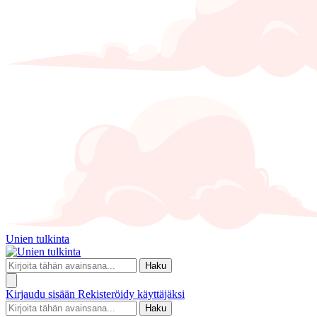
Unien tulkinta
Haku
Kirjaudu sisään
Rekisteröidy käyttäjäksi
Haku