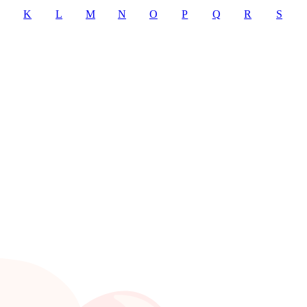
K
L
M
N
O
P
Q
R
S