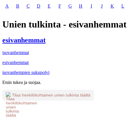
A
B
C
D
E
F
G
H
I
J
K
L
Unien tulkinta - esivanhemmat
esivanhemmat
isovanhemmat
esivanhemmat
isovanhempien sukupolvi
Etsin tukea ja suojaa.
Tilaa henkilökohtainen unien tulkinta täältä