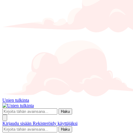
Unien tulkinta
Haku
Kirjaudu sisään
Rekisteröidy käyttäjäksi
Haku