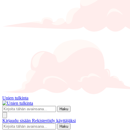
Unien tulkinta
Haku
Kirjaudu sisään
Rekisteröidy käyttäjäksi
Haku