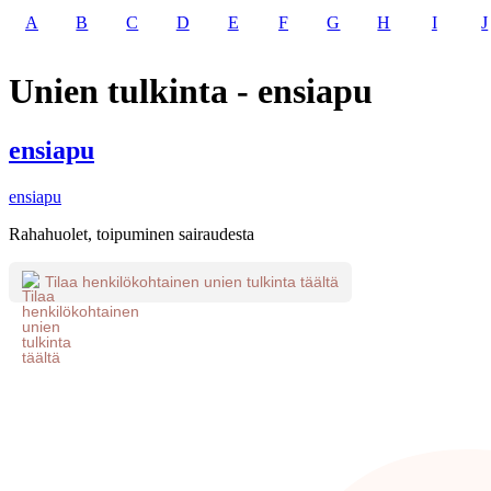
A
B
C
D
E
F
G
H
I
J
Unien tulkinta - ensiapu
ensiapu
ensiapu
Rahahuolet, toipuminen sairaudesta
Tilaa henkilökohtainen unien tulkinta täältä