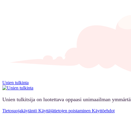
Unien tulkinta
Unien tulkitsija on luotettava oppaasi unimaailman ymmärt
Tietosuojakäytäntö
Käyttäjätietojen poistaminen
Käyttöehdot