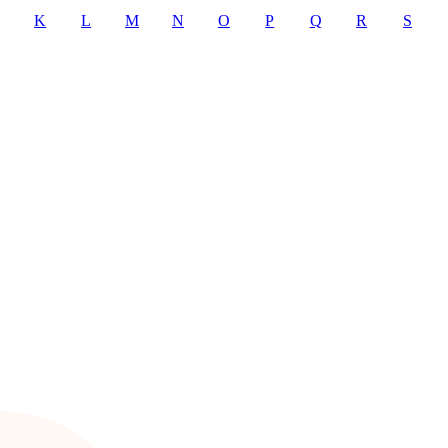
K
L
M
N
O
P
Q
R
S