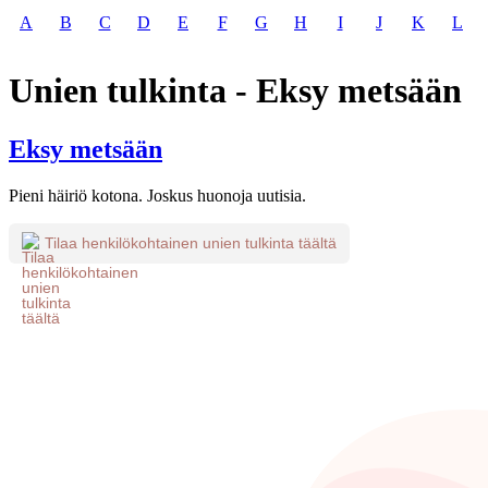
A
B
C
D
E
F
G
H
I
J
K
L
Unien tulkinta - Eksy metsään
Eksy metsään
Pieni häiriö kotona. Joskus huonoja uutisia.
Tilaa henkilökohtainen unien tulkinta täältä