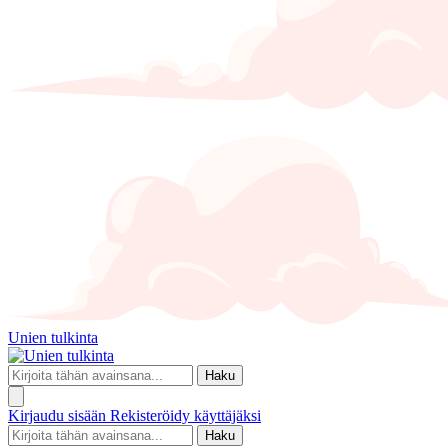
Unien tulkinta
Haku
Kirjaudu sisään
Rekisteröidy käyttäjäksi
Haku