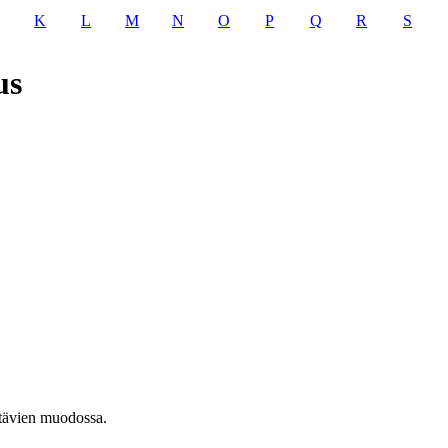
K
L
M
N
O
P
Q
R
S
us
stävien muodossa.