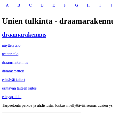
A
B
C
D
E
F
G
H
I
J
Unien tulkinta - draamarakenn
draamarakennus
näyttelytalo
teatteritalo
draamarakennus
draamateatteri
esittävät taiteet
esittävän taiteen laitos
esityspaikka
Tarpeetonta pelkoa ja ahdistusta. Joskus miellyttävää seuraa uusien y