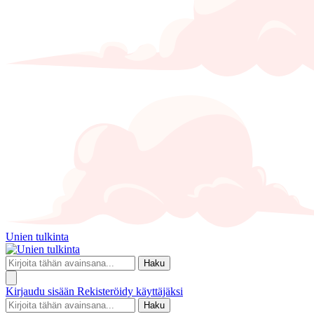
Unien tulkinta
Haku
Kirjaudu sisään
Rekisteröidy käyttäjäksi
Haku