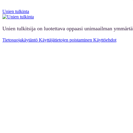
Unien tulkinta
Unien tulkitsija on luotettava oppaasi unimaailman ymmärt
Tietosuojakäytäntö
Käyttäjätietojen poistaminen
Käyttöehdot