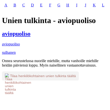
A
B
C
D
E
F
G
H
I
J
K
L
Unien tulkinta - aviopuoliso
aviopuoliso
aviopuoliso
sulhanen
Onnea seurustelussa nuorille miehille, mutta vanhoille miehille
heidän päiviensä loppu. Myös naisellinen vastaanottavaisuus.
Tilaa henkilökohtainen unien tulkinta täältä