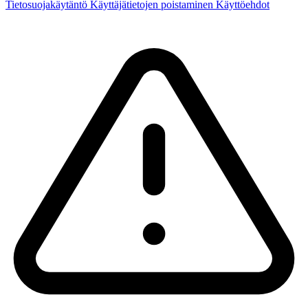
Tietosuojakäytäntö
Käyttäjätietojen poistaminen
Käyttöehdot