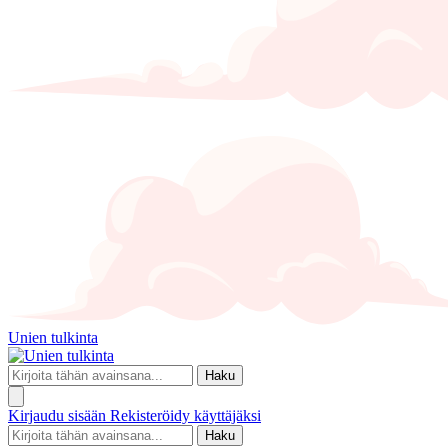
Unien tulkinta
Haku
Kirjaudu sisään
Rekisteröidy käyttäjäksi
Haku