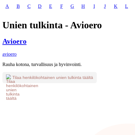
A
B
C
D
E
F
G
H
I
J
K
L
Unien tulkinta - Avioero
Avioero
avioero
Rauha kotona, turvallisuus ja hyvinvointi.
Tilaa henkilökohtainen unien tulkinta täältä