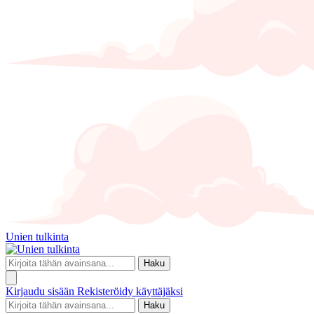
Unien tulkinta
Haku
Kirjaudu sisään
Rekisteröidy käyttäjäksi
Haku