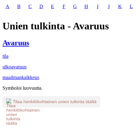
A
B
C
D
E
F
G
H
I
J
K
L
Unien tulkinta - Avaruus
Avaruus
tila
ulkoavaruus
maailmankaikkeus
Symboloi luovuutta.
Tilaa henkilökohtainen unien tulkinta täältä