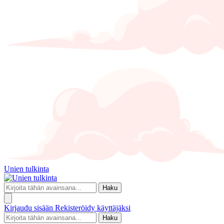
Unien tulkinta
Haku
Kirjaudu sisään
Rekisteröidy käyttäjäksi
Haku