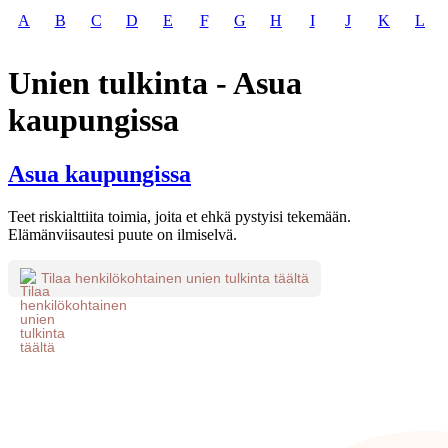
A
B
C
D
E
F
G
H
I
J
K
L
Unien tulkinta - Asua
kaupungissa
Asua kaupungissa
Teet riskialttiita toimia, joita et ehkä pystyisi tekemään.
Elämänviisautesi puute on ilmiselvä.
Tilaa henkilökohtainen unien tulkinta täältä