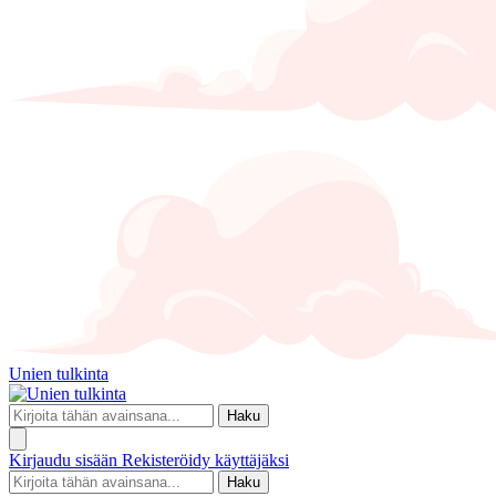
Unien tulkinta
Haku
Kirjaudu sisään
Rekisteröidy käyttäjäksi
Haku