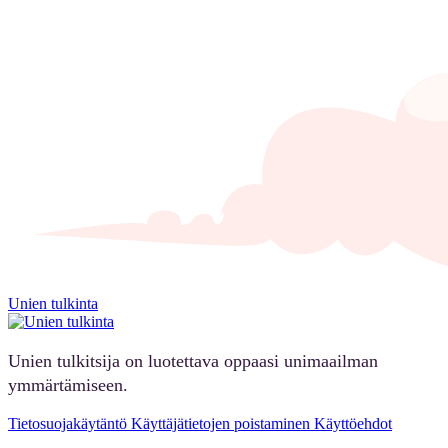
Unien tulkinta
Unien tulkitsija on luotettava oppaasi unimaailman
ymmärtämiseen.
Tietosuojakäytäntö
Käyttäjätietojen poistaminen
Käyttöehdot