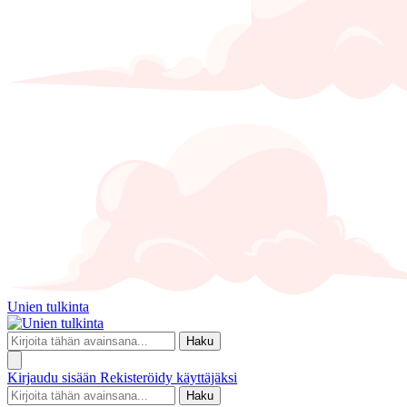
Unien tulkinta
Haku
Kirjaudu sisään
Rekisteröidy käyttäjäksi
Haku