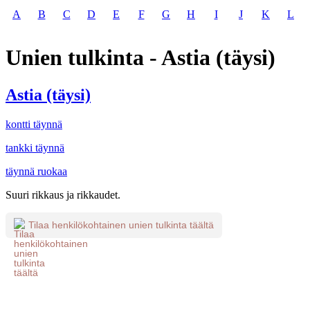
A
B
C
D
E
F
G
H
I
J
K
L
Unien tulkinta - Astia (täysi)
Astia (täysi)
kontti täynnä
tankki täynnä
täynnä ruokaa
Suuri rikkaus ja rikkaudet.
Tilaa henkilökohtainen unien tulkinta täältä