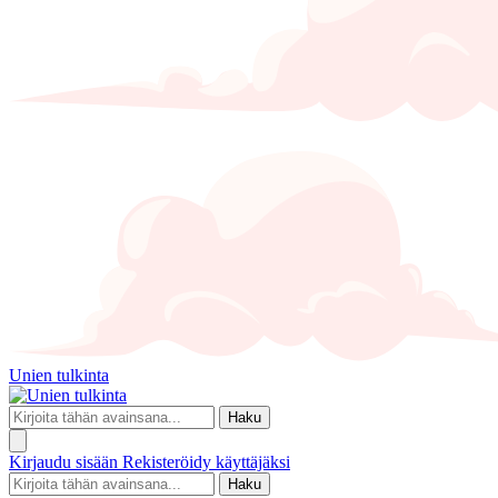
Unien tulkinta
Haku
Kirjaudu sisään
Rekisteröidy käyttäjäksi
Haku