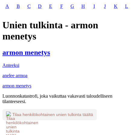
A
B
C
D
E
F
G
H
I
J
K
L
Unien tulkinta - armon
menetys
armon menetys
Anteeksi
anelee armoa
armon menetys
Luonnonkatastrofi, joka vaikuttaa vakavasti taloudelliseen
tilanteeseesi.
Tilaa henkilökohtainen unien tulkinta täältä