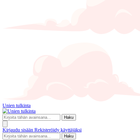
Unien tulkinta
Haku
Kirjaudu sisään
Rekisteröidy käyttäjäksi
Haku