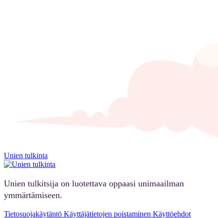
Unien tulkinta
Unien tulkitsija on luotettava oppaasi unimaailman
ymmärtämiseen.
Tietosuojakäytäntö
Käyttäjätietojen poistaminen
Käyttöehdot