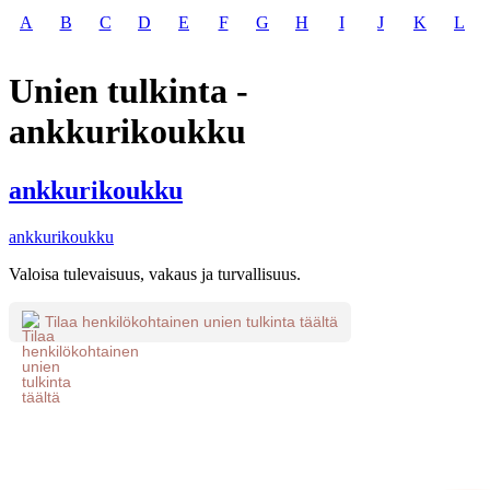
A
B
C
D
E
F
G
H
I
J
K
L
Unien tulkinta -
ankkurikoukku
ankkurikoukku
ankkurikoukku
Valoisa tulevaisuus, vakaus ja turvallisuus.
Tilaa henkilökohtainen unien tulkinta täältä