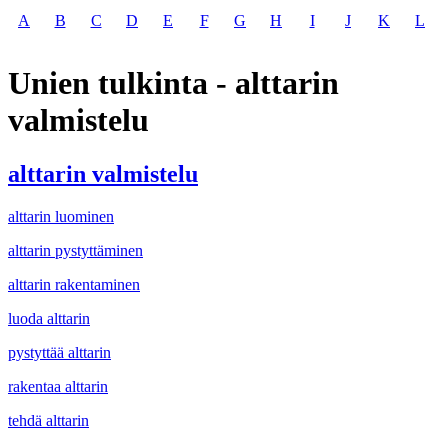
A
B
C
D
E
F
G
H
I
J
K
L
Unien tulkinta - alttarin
valmistelu
alttarin valmistelu
alttarin luominen
alttarin pystyttäminen
alttarin rakentaminen
luoda alttarin
pystyttää alttarin
rakentaa alttarin
tehdä alttarin