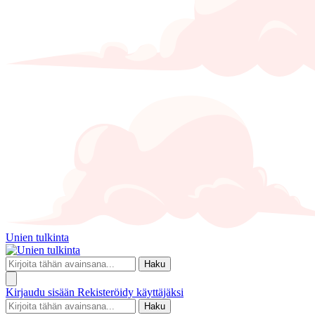
Unien tulkinta
Haku
Kirjaudu sisään
Rekisteröidy käyttäjäksi
Haku