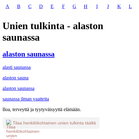
A
B
C
D
E
F
G
H
I
J
K
L
Unien tulkinta - alaston
saunassa
alaston saunassa
alasti saunassa
alaston sauna
alaston saunassa
saunassa ilman vaatteita
Iloa, terveyttä ja tyytyväisyyttä elämään.
Tilaa henkilökohtainen unien tulkinta täältä