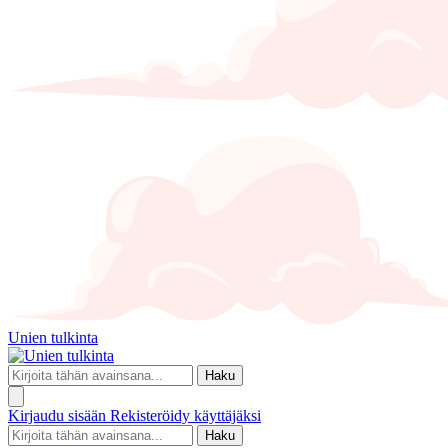
Unien tulkinta
Haku
Kirjaudu sisään
Rekisteröidy käyttäjäksi
Haku