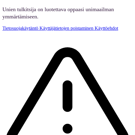
Unien tulkitsija on luotettava oppaasi unimaailman
ymmärtämiseen.
Tietosuojakäytäntö
Käyttäjätietojen poistaminen
Käyttöehdot