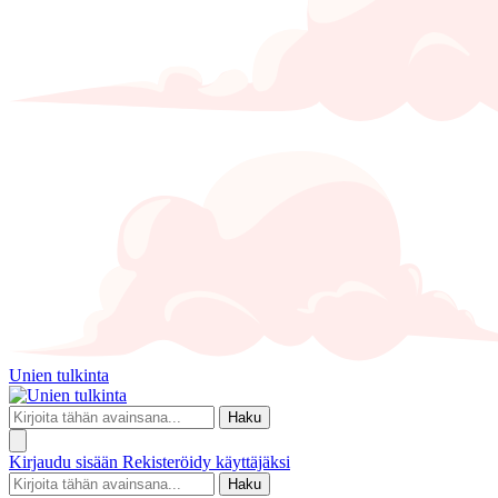
Unien tulkinta
Haku
Kirjaudu sisään
Rekisteröidy käyttäjäksi
Haku