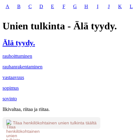
A
B
C
D
E
F
G
H
I
J
K
L
Unien tulkinta - Älä tyydy.
Älä tyydy.
rauhoittuminen
rauhanrakentaminen
vastaavuus
sopimus
sovinto
Ilkivaltaa, riitaa ja riitaa.
Tilaa henkilökohtainen unien tulkinta täältä