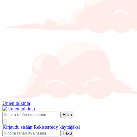
Unien tulkinta
Haku
Kirjaudu sisään
Rekisteröidy käyttäjäksi
Haku