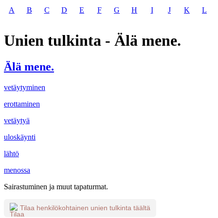
A
B
C
D
E
F
G
H
I
J
K
L
Unien tulkinta - Älä mene.
Älä mene.
vetäytyminen
erottaminen
vetäytyä
uloskäynti
lähtö
menossa
Sairastuminen ja muut tapaturmat.
Tilaa henkilökohtainen unien tulkinta täältä