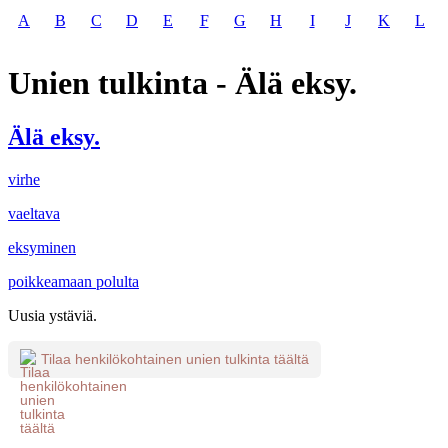
A
B
C
D
E
F
G
H
I
J
K
L
Unien tulkinta - Älä eksy.
Älä eksy.
virhe
vaeltava
eksyminen
poikkeamaan polulta
Uusia ystäviä.
Tilaa henkilökohtainen unien tulkinta täältä