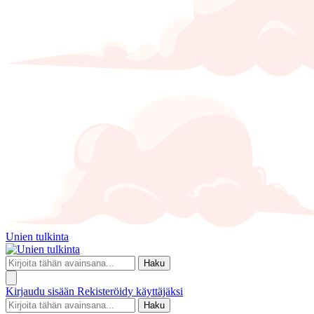
Unien tulkinta
Haku
Kirjaudu sisään
Rekisteröidy käyttäjäksi
Haku