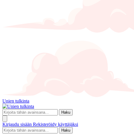
Unien tulkinta
Haku
Kirjaudu sisään
Rekisteröidy käyttäjäksi
Haku