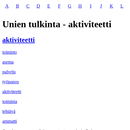
A
B
C
D
E
F
G
H
I
J
K
L
Unien tulkinta - aktiviteetti
aktiviteetti
toimisto
asema
palvelu
työpanos
aktiviteetti
toiminta
tehtävä
ammatti