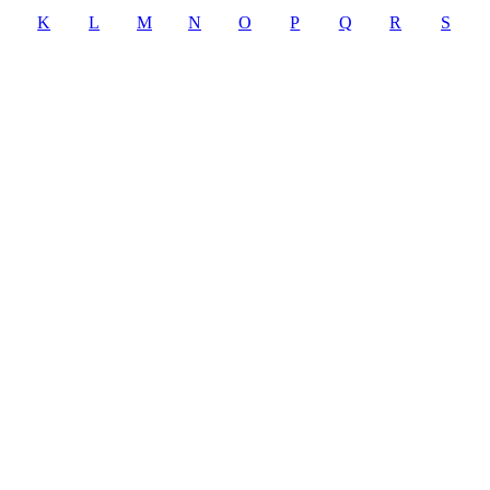
K
L
M
N
O
P
Q
R
S