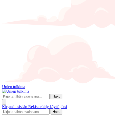
Unien tulkinta
Haku
Kirjaudu sisään
Rekisteröidy käyttäjäksi
Haku