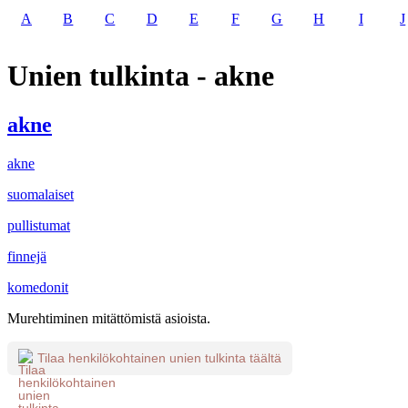
A
B
C
D
E
F
G
H
I
J
Unien tulkinta - akne
akne
akne
suomalaiset
pullistumat
finnejä
komedonit
Murehtiminen mitättömistä asioista.
Tilaa henkilökohtainen unien tulkinta täältä