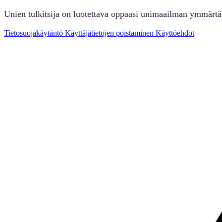
Unien tulkitsija on luotettava oppaasi unimaailman ymmärt
Tietosuojakäytäntö
Käyttäjätietojen poistaminen
Käyttöehdot