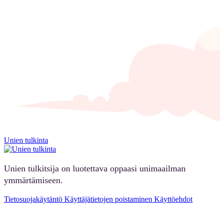
Unien tulkinta
Unien tulkitsija on luotettava oppaasi unimaailman
ymmärtämiseen.
Tietosuojakäytäntö
Käyttäjätietojen poistaminen
Käyttöehdot