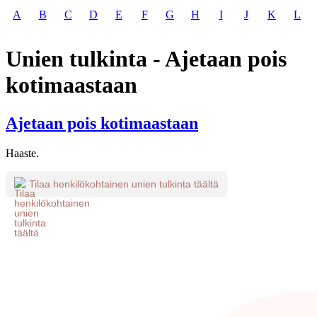
A
B
C
D
E
F
G
H
I
J
K
L
Unien tulkinta - Ajetaan pois
kotimaastaan
Ajetaan pois kotimaastaan
Haaste.
Tilaa henkilökohtainen unien tulkinta täältä