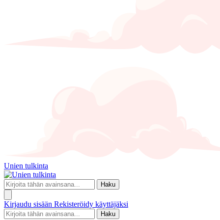
Unien tulkinta
Haku
Kirjaudu sisään
Rekisteröidy käyttäjäksi
Haku