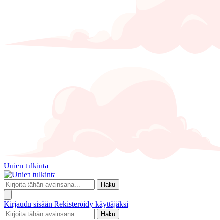
Unien tulkinta
Haku
Kirjaudu sisään
Rekisteröidy käyttäjäksi
Haku