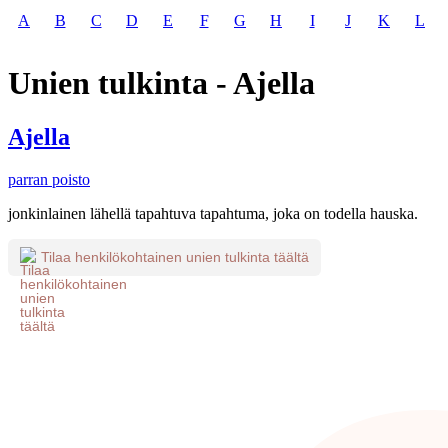
A
B
C
D
E
F
G
H
I
J
K
L
Unien tulkinta - Ajella
Ajella
parran poisto
jonkinlainen lähellä tapahtuva tapahtuma, joka on todella hauska.
Tilaa henkilökohtainen unien tulkinta täältä