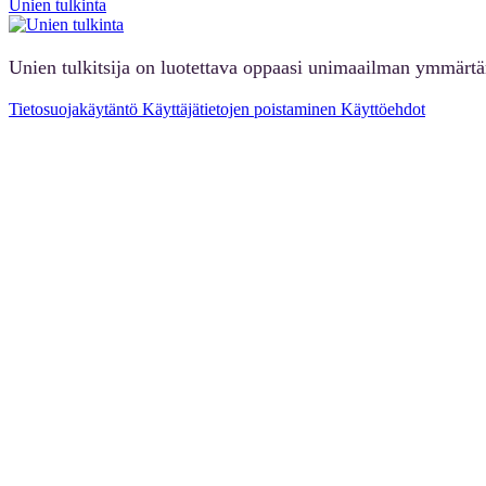
Unien tulkinta
Unien tulkitsija on luotettava oppaasi unimaailman ymmärt
Tietosuojakäytäntö
Käyttäjätietojen poistaminen
Käyttöehdot