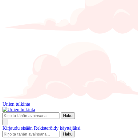
Unien tulkinta
Haku
Kirjaudu sisään
Rekisteröidy käyttäjäksi
Haku