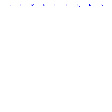
K
L
M
N
O
P
Q
R
S