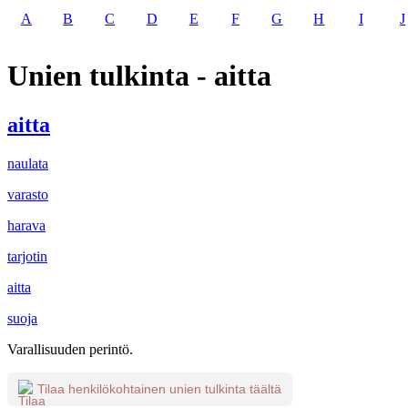
A
B
C
D
E
F
G
H
I
J
Unien tulkinta - aitta
aitta
naulata
varasto
harava
tarjotin
aitta
suoja
Varallisuuden perintö.
Tilaa henkilökohtainen unien tulkinta täältä