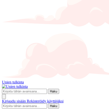
Unien tulkinta
Haku
Kirjaudu sisään
Rekisteröidy käyttäjäksi
Haku