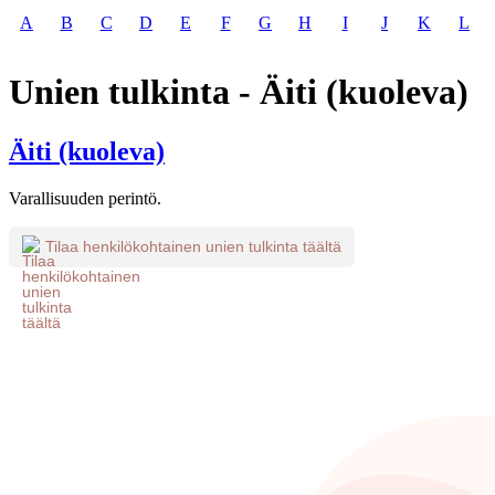
A
B
C
D
E
F
G
H
I
J
K
L
Unien tulkinta - Äiti (kuoleva)
Äiti (kuoleva)
Varallisuuden perintö.
Tilaa henkilökohtainen unien tulkinta täältä