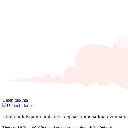
Unien tulkinta
Unien tulkitsija on luotettava oppaasi unimaailman ymmärt
Tietosuojakäytäntö
Käyttäjätietojen poistaminen
Käyttöehdot