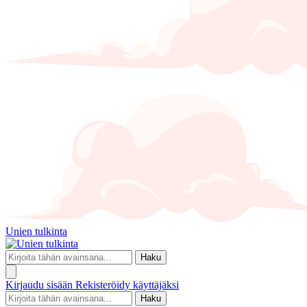
Unien tulkinta
Haku
Kirjaudu sisään
Rekisteröidy käyttäjäksi
Haku