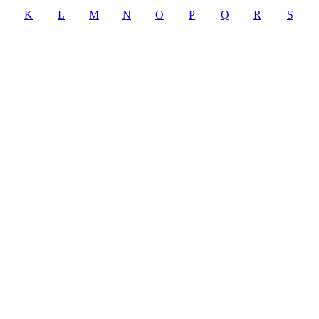
K
L
M
N
O
P
Q
R
S