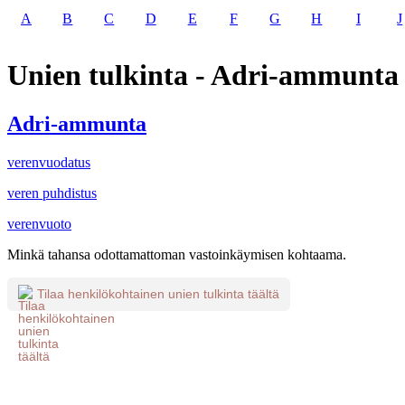
A
B
C
D
E
F
G
H
I
J
Unien tulkinta - Adri-ammunta
Adri-ammunta
verenvuodatus
veren puhdistus
verenvuoto
Minkä tahansa odottamattoman vastoinkäymisen kohtaama.
Tilaa henkilökohtainen unien tulkinta täältä